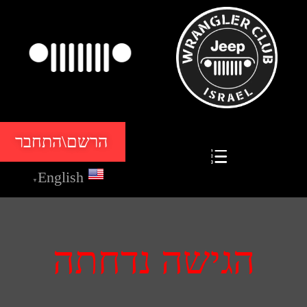
הרשם\התחבר
English
▼
הגישה נדחתה