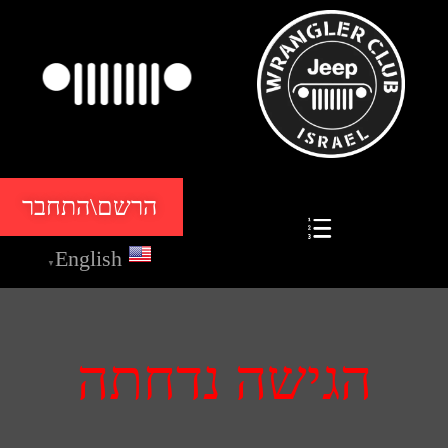
הרשם\התחבר
English
▼
הגישה נדחתה