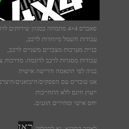
סאברס 4×4 מתמחה במגוון שירותים לרכבי 4×4, בין השירותים שלנו:
עבודות חשמל מיוחדות לרכב,
בניית מערכות מצברים משניים לרכב,
עבודות מסגרות לרכב לדוגמה: מדרכות צד
בניה לפי התאמה ודרישה אישית
אנו עובדים עם הספקים/היבואנים/היצרנ
ייעוץ חינם ללא התחייבות
יחס אישי ומחירים הוגנים.
כאן
לאתר הסדנא, נא להקליק