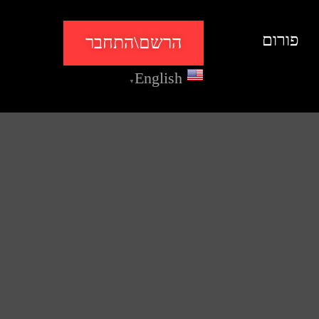
פורום
הרשם\התחבר
English
▼